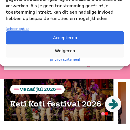
verwerken. Als je geen toestemming geeft of je
toestemming intrekt, kan dit een nadelige invloed
hebben op bepaalde functies en mogelijkheden.
Speeldata
Beheer opties
Accepteren
Weigeren
woensdag
13
apr
2016
12:30
privacy statement
Amsterdam
Het Concertgebouw
vanaf
jul
2026
Keti Koti festival 2026