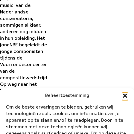
musici van de
Nederlandse
conservatoria,
sommigen al klaar,
anderen nog midden
in hun opleiding. Het
jongNBE begeleidt de
jonge componisten
tijdens de
Voorrondeconcerten
van de
compositiewedstrijd
Op weg naar het
Nieuwjaarsconcert
Beheertoestemming
en speelt daarnaast
eigen programma’s
Om de beste ervaringen te bieden, gebruiken wij
door heel Nederland.
technologieën zoals cookies om informatie over je
Lees hier meer over
apparaat op te slaan en/of te raadplegen. Door in te
het jongNBE
stemmen met deze technologieën kunnen wij
gegevens zoals surfgedrag of unieke ID's op deze site