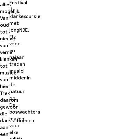
Festival
alles
de
mogelijk.
klankexcursie
Van
met
oud
jongNBE.
tot
Elk
nieuw;
voor-
van
en
verre
najaar
klanken
treden
tot
musici
muziek
middenin
van
de
hier.
natuur
Trek
op.
daarom
De
gewoon
boswachters
die
maken
dansschoenen
voor
aan
elke
een