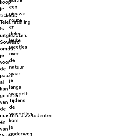
editie
koop
een
je
nieuwe
tickets.
route
Teleurstelling
en
is
delen
uitgesloten.
leuke
Sowieso
weetjes
omdat
over
je
de
voor
natuur
de
waar
pauze
je
al
langs
kan
wandelt.
genieten
Tijdens
van
de
de
wandeling
masterclassstudenten
kom
én
je
van
onderweg
Veriko