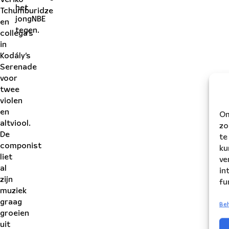
het
Tchumburidze
jongNBE
en
tegen.
collega’s
in
Kodály’s
Serenade
voor
twee
violen
en
Om
altviool.
zo
De
te
componist
ku
liet
ve
al
in
zijn
fu
muziek
graag
Beh
groeien
uit