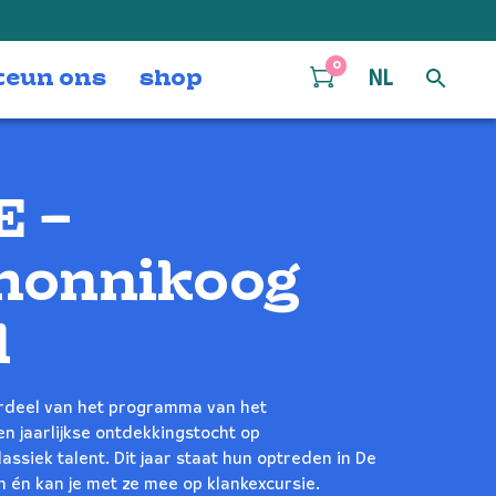
0
teun ons
shop
NL
E –
monnikoog
l
erdeel van het programma van het
en jaarlijkse ontdekkingstocht op
ssiek talent. Dit jaar staat hun optreden in De
n én kan je met ze mee op klankexcursie.