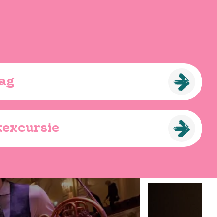
tag
kexcursie