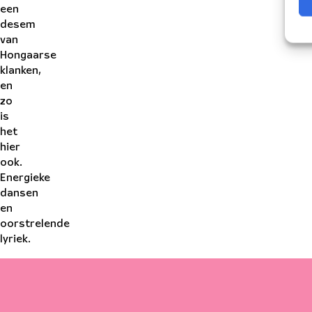
een
desem
van
Hongaarse
klanken,
en
zo
is
het
hier
ook.
Energieke
dansen
en
oorstrelende
lyriek.
Nadine Bartman