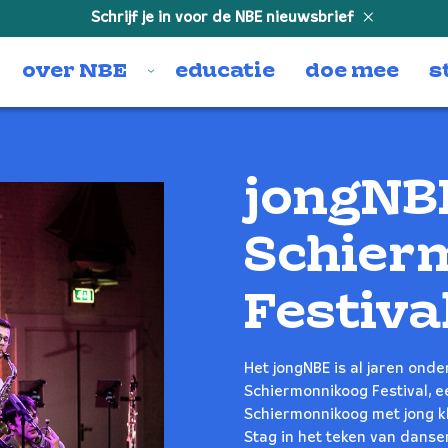
Schrijf je in voor de NBE nieuwsbrief
over NBE
educatie
doe mee
s
jongNB
Schier
Festiva
Het jongNBE is al jaren ond
Schiermonnikoog Festival, e
Schiermonnikoog met jong kla
Stag in het teken van danse