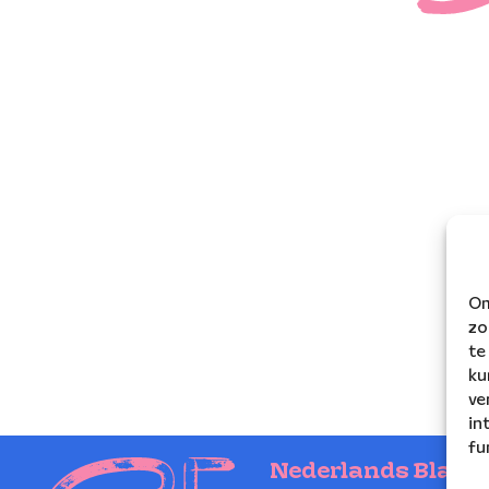
Om
zo
te
ku
ve
in
fu
Nederlands Blaze