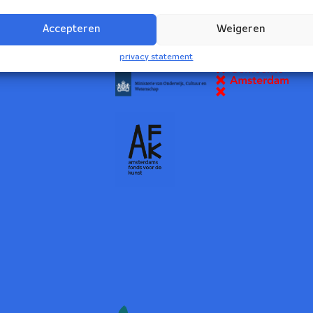
2
Accepteren
Weigeren
NBE wordt ondersteund door:
privacy statement