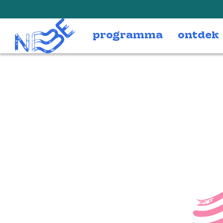
Doorgaan naar inhoud
programma
ontdek
Me
53