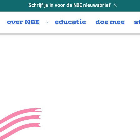
Schrijf je in voor de NBE nieuwsbrief
over NBE
educatie
doe mee
s
lleMeivogel_SF_