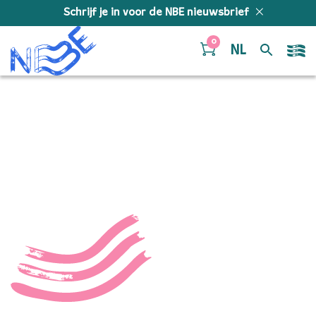
Doorgaan naar inhoud
Schrijf je in voor de NBE nieuwsbrief
0
NL
MelleMeivogel_SF_14032
10