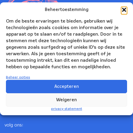
Beheertoestemming
Om de beste ervaringen te bieden, gebruiken wij
technologieën zoals cookies om informatie over je
apparaat op te slaan en/of te raadplegen. Door in te
stemmen met deze technologieën kunnen wij
gegevens zoals surfgedrag of unieke ID's op deze site
verwerken. Als je geen toestemming geeft of je
toestemming intrekt, kan dit een nadelige invloed
Nederlands Blazers Ensemble
hebben op bepaalde functies en mogelijkheden.
Korte Leidsedwarsstraat 12
Beheer opties
1017 RC Amsterdam
Accepteren
+31(0)20 623 78 06
Weigeren
info@nbe.nl
privacy statement
volg ons: