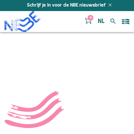
Doorgaan naar inhoud
Schrijf je in voor de NBE nieuwsbrief
0
NL
MelleMeivogel_SF_14032
11