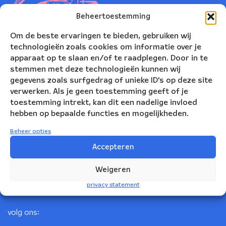
Beheertoestemming
Om de beste ervaringen te bieden, gebruiken wij
technologieën zoals cookies om informatie over je
apparaat op te slaan en/of te raadplegen. Door in te
stemmen met deze technologieën kunnen wij
gegevens zoals surfgedrag of unieke ID's op deze site
verwerken. Als je geen toestemming geeft of je
toestemming intrekt, kan dit een nadelige invloed
Nederlands Blazers Ensemble
hebben op bepaalde functies en mogelijkheden.
Korte Leidsedwarsstraat 12
Beheer opties
1017 RC Amsterdam
Accepteren
+31(0)20 623 78 06
Weigeren
info@nbe.nl
privacy statement
volg ons: