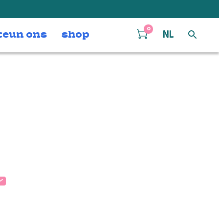
0
teun ons
shop
NL
m