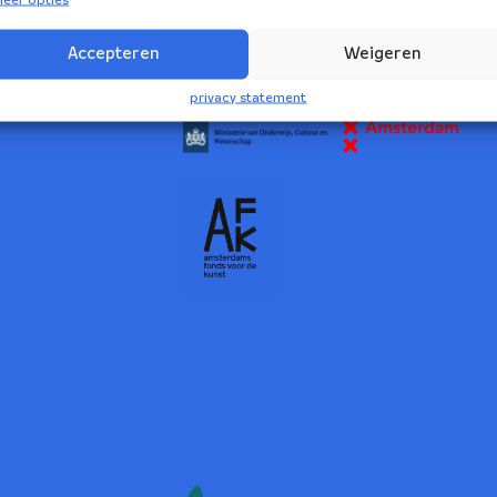
2
Accepteren
Weigeren
NBE wordt ondersteund door:
privacy statement