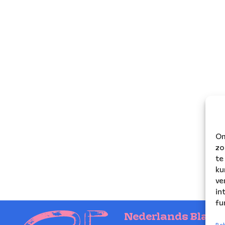
Om
zo
te
ku
ve
in
fu
Nederlands Blaze
Beh