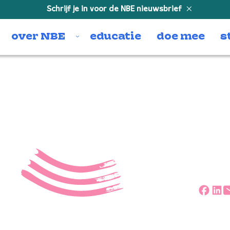
Schrijf je in voor de NBE nieuwsbrief
over NBE
educatie
doe mee
s
bomenmuseu
Deel