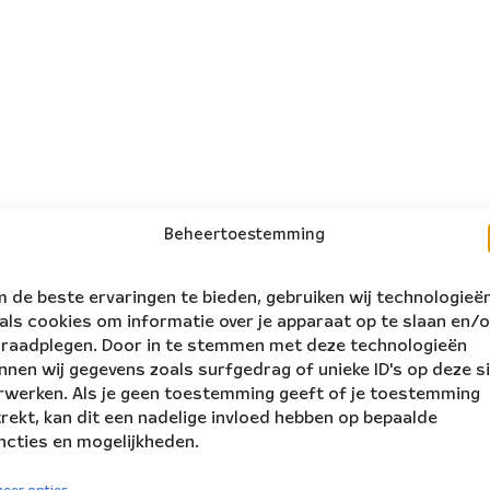
Beheertoestemming
 de beste ervaringen te bieden, gebruiken wij technologieë
als cookies om informatie over je apparaat op te slaan en/o
 raadplegen. Door in te stemmen met deze technologieën
nnen wij gegevens zoals surfgedrag of unieke ID's op deze s
rwerken. Als je geen toestemming geeft of je toestemming
trekt, kan dit een nadelige invloed hebben op bepaalde
ncties en mogelijkheden.
volg ons:
rs Ensemble
eer opties