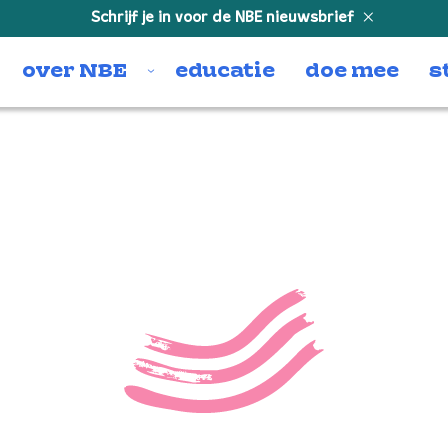
Schrijf je in voor de NBE nieuwsbrief
over NBE
educatie
doe mee
s
5197296472