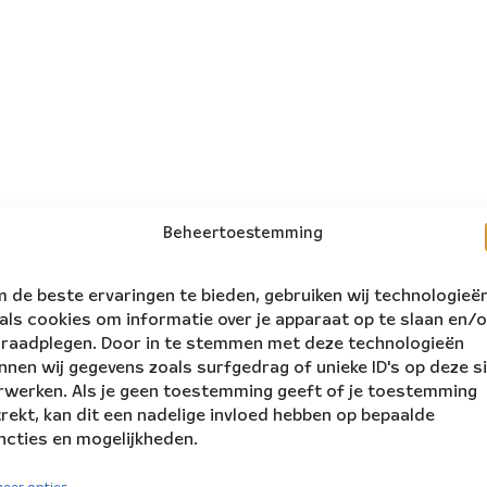
Beheertoestemming
 de beste ervaringen te bieden, gebruiken wij technologieë
als cookies om informatie over je apparaat op te slaan en/o
 raadplegen. Door in te stemmen met deze technologieën
nnen wij gegevens zoals surfgedrag of unieke ID's op deze s
rwerken. Als je geen toestemming geeft of je toestemming
trekt, kan dit een nadelige invloed hebben op bepaalde
ncties en mogelijkheden.
volg ons:
rs Ensemble
eer opties