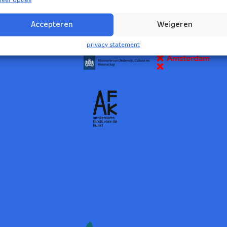
2
Accepteren
Weigeren
NBE wordt ondersteund door:
privacy statement