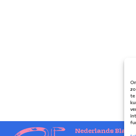
Om
zo
te
ku
ve
in
fu
Nederlands Blaze
Beh