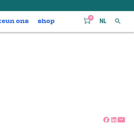
0
teun ons
shop
NL
3_ae15763b09_k
Deel