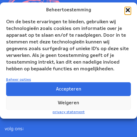
Beheertoestemming
Om de beste ervaringen te bieden, gebruiken wij
technologieën zoals cookies om informatie over je
apparaat op te slaan en/of te raadplegen. Door in te
stemmen met deze technologieën kunnen wij
gegevens zoals surfgedrag of unieke ID's op deze site
verwerken. Als je geen toestemming geeft of je
toestemming intrekt, kan dit een nadelige invloed
Nederlands Blazers Ensemble
hebben op bepaalde functies en mogelijkheden.
Korte Leidsedwarsstraat 12
Beheer opties
1017 RC Amsterdam
Accepteren
+31(0)20 623 78 06
Weigeren
info@nbe.nl
privacy statement
volg ons: