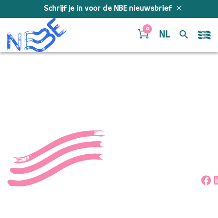
Doorgaan naar inhoud
Schrijf je in voor de NBE nieuwsbrief
0
NL
55016536002_57176f25c2
Deel