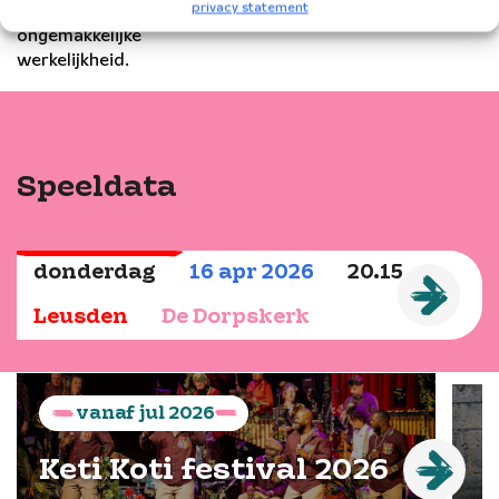
privacy statement
de
ongemakkelijke
werkelijkheid.
Foppe Schut
Speeldata
Uitverkocht
donderdag
16
apr
2026
20.15
Leusden
De Dorpskerk
vanaf
jul
2026
Keti Koti festival 2026