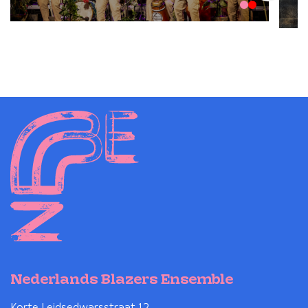
Nederlands Blazers Ensemble
Korte Leidsedwarsstraat 12