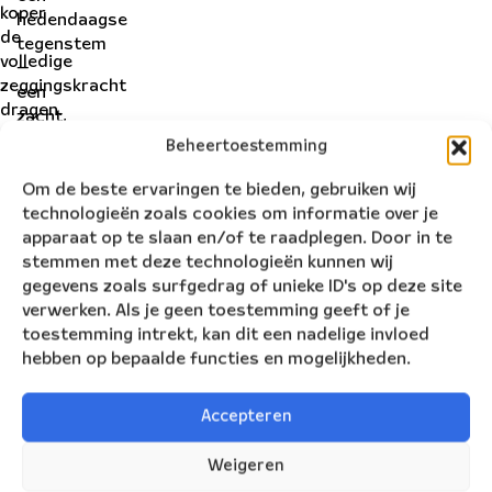
koper
hedendaagse
de
tegenstem
volledige
—
zeggingskracht
een
dragen.
zacht,
helder
Beheertoestemming
geluid
Om de beste ervaringen te bieden, gebruiken wij
tegenover
technologieën zoals cookies om informatie over je
luidruchtige
apparaat op te slaan en/of te raadplegen. Door in te
clichés.
stemmen met deze technologieën kunnen wij
We
gegevens zoals surfgedrag of unieke ID's op deze site
duiken
verwerken. Als je geen toestemming geeft of je
vol
toestemming intrekt, kan dit een nadelige invloed
overgave
hebben op bepaalde functies en mogelijkheden.
in
het
verlangen
Accepteren
—
én
Weigeren
in