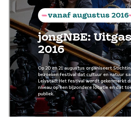
vanaf
augustus
2016
jongNBE: Uitgas
2016
Op 20 en 21 augustus organiseert Stichti
bezoeken festival dat cultuur en natuur s
Lelystad. Het festival wordt gekenmerkt 
niveau op een bijzondere locatie en dat to
publiek.