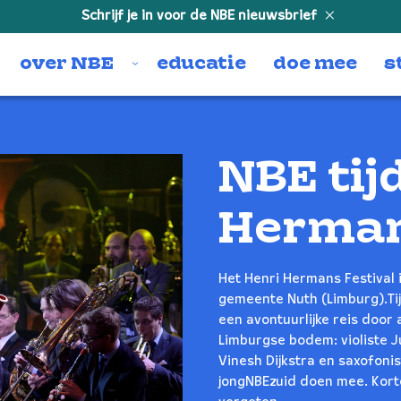
Schrijf je in voor de NBE nieuwsbrief
over NBE
educatie
doe mee
s
NBE tij
Herman
Het Henri Hermans Festival i
gemeente Nuth (Limburg).Ti
een avontuurlijke reis door 
Limburgse bodem: violiste Ju
Vinesh Dijkstra en saxofoni
jongNBEzuid doen mee. Kort