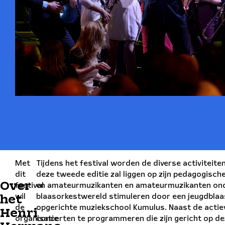
Met
Tijdens het festival worden de diverse activiteit
dit
deze tweede editie zal liggen op zijn pedagogisch
Over
festival
en amateurmuzikanten en amateurmuzikanten onder
wil
blaasorkestwereld stimuleren door een jeugdblaas
het
de
opgerichte muziekschool Kumulus. Naast de actie
Henri
organisatie
concerten te programmeren die zijn gericht op de