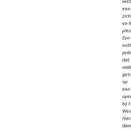
met
een
zic
en 
plez
Een
ent
publ
dat
nad
get
op
een
ope
bij t
Wev
Hart
dan