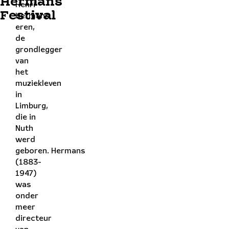
Hermans
Henri
Festival
Hermans
eren,
de
grondlegger
van
het
muziekleven
in
Limburg,
die in
Nuth
werd
geboren. Hermans
(1883-
1947)
was
onder
meer
directeur