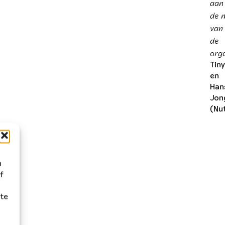
aan
de 
van
de
orga
Tiny
en
Han
Jon
(Nu
n
f
ite