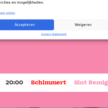
ncties en mogelijkheden.
eer opties
Accepteren
Weigeren
privacy statement
20:00
Schimmert
Sint Remi