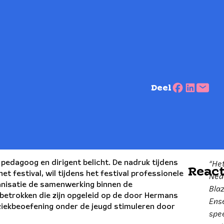
Deel
“He
 pedagoog en dirigent belicht. De nadruk tijdens
React
het festival, wil tijdens het festival professionele
Ned
anisatie de samenwerking binnen de
Bla
betrokken die zijn opgeleid op de door Hermans
Ens
ziekbeoefening onder de jeugd stimuleren door
spe