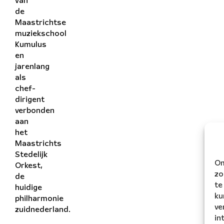
van
de
Maastrichtse
muziekschool
Kumulus
en
jarenlang
als
chef-
dirigent
verbonden
aan
het
Maastrichts
Stedelijk
Om
Orkest,
zo
de
te
huidige
ku
philharmonie
ve
zuidnederland.
in