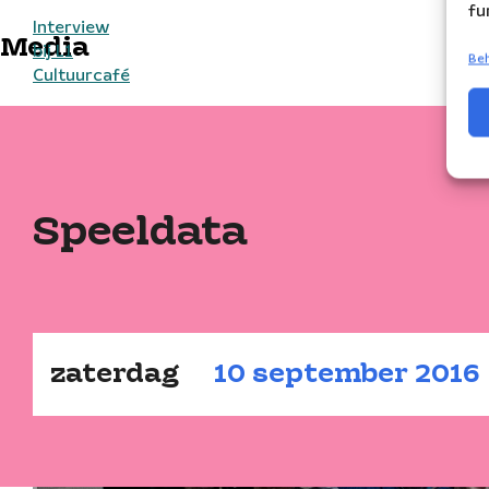
fu
Interview
Media
bij L1
Beh
Cultuurcafé
Speeldata
zaterdag
10
september
2016