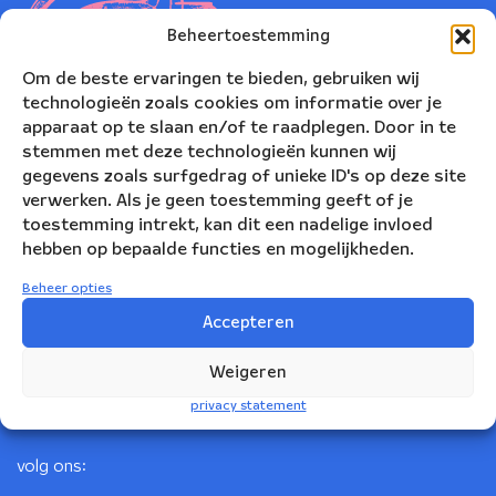
Beheertoestemming
Om de beste ervaringen te bieden, gebruiken wij
technologieën zoals cookies om informatie over je
apparaat op te slaan en/of te raadplegen. Door in te
stemmen met deze technologieën kunnen wij
gegevens zoals surfgedrag of unieke ID's op deze site
verwerken. Als je geen toestemming geeft of je
toestemming intrekt, kan dit een nadelige invloed
Nederlands Blazers Ensemble
hebben op bepaalde functies en mogelijkheden.
Korte Leidsedwarsstraat 12
Beheer opties
1017 RC Amsterdam
Accepteren
+31(0)20 623 78 06
Weigeren
info@nbe.nl
privacy statement
volg ons: