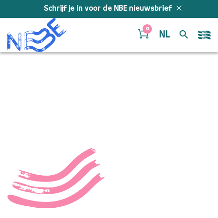
Doorgaan naar inhoud
Schrijf je in voor de NBE nieuwsbrief
0
NL
018_NBE_Generale__Ha
021