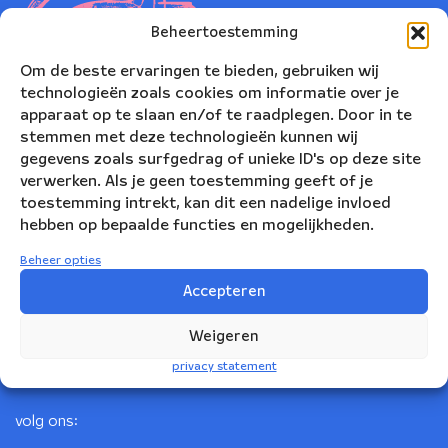
Beheertoestemming
Om de beste ervaringen te bieden, gebruiken wij
technologieën zoals cookies om informatie over je
apparaat op te slaan en/of te raadplegen. Door in te
stemmen met deze technologieën kunnen wij
gegevens zoals surfgedrag of unieke ID's op deze site
verwerken. Als je geen toestemming geeft of je
toestemming intrekt, kan dit een nadelige invloed
Nederlands Blazers Ensemble
hebben op bepaalde functies en mogelijkheden.
Korte Leidsedwarsstraat 12
Beheer opties
1017 RC Amsterdam
Accepteren
+31(0)20 623 78 06
Weigeren
info@nbe.nl
privacy statement
volg ons: