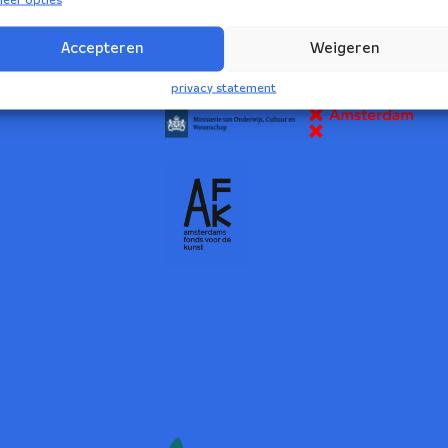
2
Accepteren
Weigeren
NBE wordt ondersteund door:
privacy statement