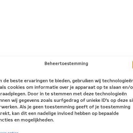
Beheertoestemming
 de beste ervaringen te bieden, gebruiken wij technologieë
als cookies om informatie over je apparaat op te slaan en/o
 raadplegen. Door in te stemmen met deze technologieën
nnen wij gegevens zoals surfgedrag of unieke ID's op deze s
rwerken. Als je geen toestemming geeft of je toestemming
trekt, kan dit een nadelige invloed hebben op bepaalde
ncties en mogelijkheden.
volg ons:
rs Ensemble
eer opties