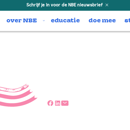
Schrijf je in voor de NBE nieuwsbrief
over NBE
educatie
doe mee
s
F_8123 kl
Deel