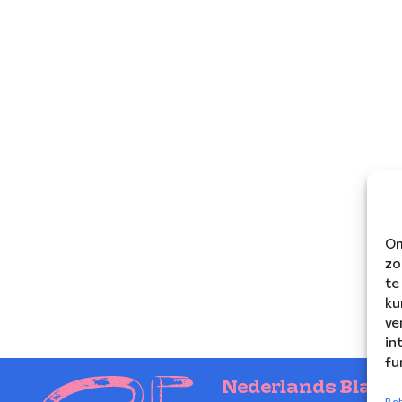
Om
zo
te
ku
ve
in
fu
Nederlands Blaze
Beh