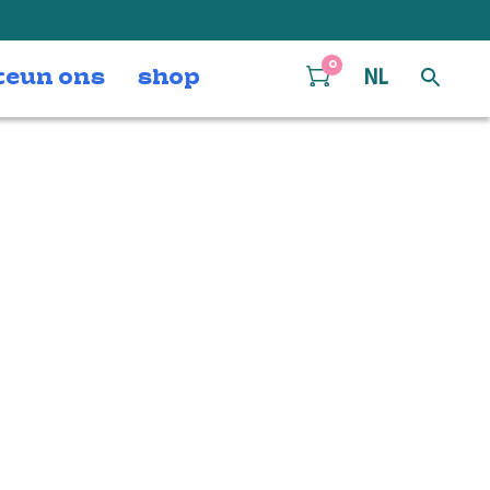
0
teun ons
shop
NL