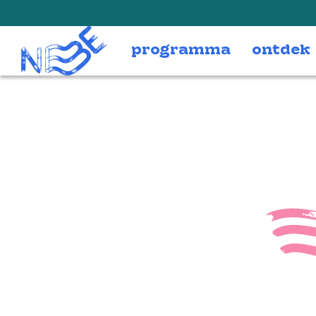
Doorgaan naar inhoud
programma
ontdek
PL