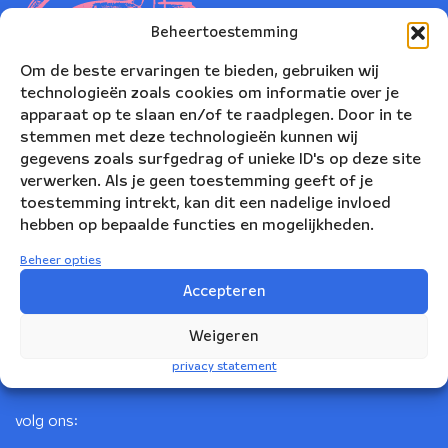
Beheertoestemming
Om de beste ervaringen te bieden, gebruiken wij
technologieën zoals cookies om informatie over je
apparaat op te slaan en/of te raadplegen. Door in te
stemmen met deze technologieën kunnen wij
gegevens zoals surfgedrag of unieke ID's op deze site
verwerken. Als je geen toestemming geeft of je
toestemming intrekt, kan dit een nadelige invloed
Nederlands Blazers Ensemble
hebben op bepaalde functies en mogelijkheden.
Korte Leidsedwarsstraat 12
Beheer opties
1017 RC Amsterdam
Accepteren
+31(0)20 623 78 06
Weigeren
info@nbe.nl
privacy statement
volg ons: