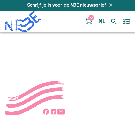
Doorgaan naar inhoud
Schrijf je in voor de NBE nieuwsbrief
0
NL
PLFX5576
Deel