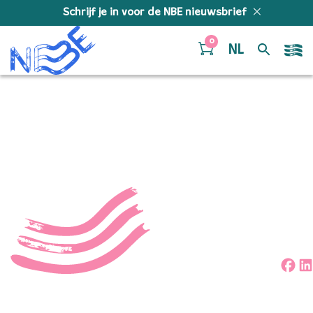
Doorgaan naar inhoud
Schrijf je in voor de NBE nieuwsbrief
0
NL
53432457017_227a073c9f
Deel