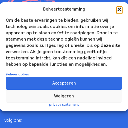
Beheertoestemming
Om de beste ervaringen te bieden, gebruiken wij
technologieën zoals cookies om informatie over je
apparaat op te slaan en/of te raadplegen. Door in te
stemmen met deze technologieën kunnen wij
gegevens zoals surfgedrag of unieke ID's op deze site
verwerken. Als je geen toestemming geeft of je
toestemming intrekt, kan dit een nadelige invloed
Nederlands Blazers Ensemble
hebben op bepaalde functies en mogelijkheden.
Korte Leidsedwarsstraat 12
Beheer opties
1017 RC Amsterdam
Accepteren
+31(0)20 623 78 06
Weigeren
info@nbe.nl
privacy statement
volg ons: