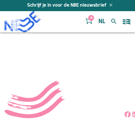
Doorgaan naar inhoud
Schrijf je in voor de NBE nieuwsbrief
0
NL
53434460797_d427877cda
Deel