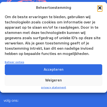
Beheertoestemming
Om de beste ervaringen te bieden, gebruiken wij
technologieën zoals cookies om informatie over je
apparaat op te slaan en/of te raadplegen. Door in te
stemmen met deze technologieën kunnen wij
gegevens zoals surfgedrag of unieke ID's op deze site
verwerken. Als je geen toestemming geeft of je
toestemming intrekt, kan dit een nadelige invloed
Nederlands Blazers Ensemble
hebben op bepaalde functies en mogelijkheden.
Korte Leidsedwarsstraat 12
Beheer opties
1017 RC Amsterdam
Accepteren
+31(0)20 623 78 06
Weigeren
info@nbe.nl
privacy statement
volg ons: