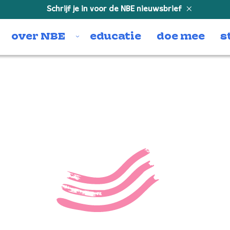
Schrijf je in voor de NBE nieuwsbrief
over NBE
educatie
doe mee
s
5343552869