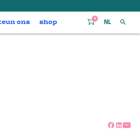
0
teun ons
shop
NL
3_18998647ac_o
Deel