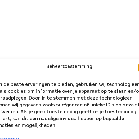
Beheertoestemming
 de beste ervaringen te bieden, gebruiken wij technologieë
als cookies om informatie over je apparaat op te slaan en/o
 raadplegen. Door in te stemmen met deze technologieën
nnen wij gegevens zoals surfgedrag of unieke ID's op deze s
rwerken. Als je geen toestemming geeft of je toestemming
trekt, kan dit een nadelige invloed hebben op bepaalde
ncties en mogelijkheden.
volg ons:
rs Ensemble
eer opties