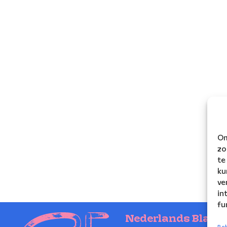
Om
zo
te
ku
ve
in
fu
Nederlands Blaze
Beh