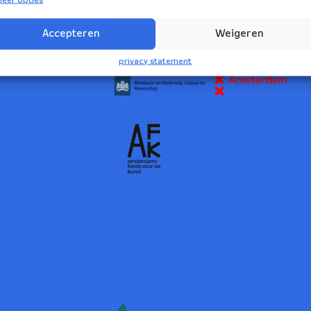
2
Accepteren
Weigeren
NBE wordt ondersteund door:
privacy statement