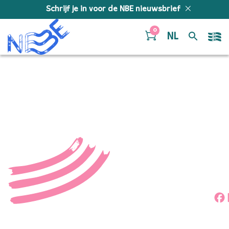
Doorgaan naar inhoud
Schrijf je in voor de NBE nieuwsbrief
0
NL
53435809345_3a4e1762f
Deel