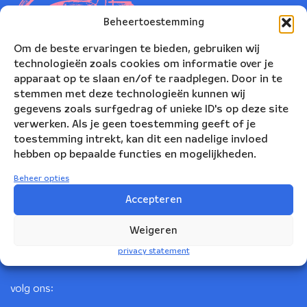
Beheertoestemming
Om de beste ervaringen te bieden, gebruiken wij
technologieën zoals cookies om informatie over je
apparaat op te slaan en/of te raadplegen. Door in te
stemmen met deze technologieën kunnen wij
gegevens zoals surfgedrag of unieke ID's op deze site
verwerken. Als je geen toestemming geeft of je
toestemming intrekt, kan dit een nadelige invloed
Nederlands Blazers Ensemble
hebben op bepaalde functies en mogelijkheden.
Korte Leidsedwarsstraat 12
Beheer opties
1017 RC Amsterdam
Accepteren
+31(0)20 623 78 06
Weigeren
info@nbe.nl
privacy statement
volg ons: