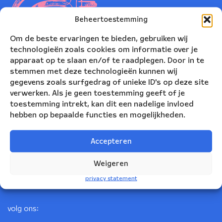
Beheertoestemming
Om de beste ervaringen te bieden, gebruiken wij
technologieën zoals cookies om informatie over je
apparaat op te slaan en/of te raadplegen. Door in te
stemmen met deze technologieën kunnen wij
gegevens zoals surfgedrag of unieke ID's op deze site
verwerken. Als je geen toestemming geeft of je
toestemming intrekt, kan dit een nadelige invloed
Nederlands Blazers Ensemble
hebben op bepaalde functies en mogelijkheden.
Korte Leidsedwarsstraat 12
Accepteren
1017 RC Amsterdam
+31(0)20 623 78 06
Weigeren
info@nbe.nl
privacy statement
volg ons: