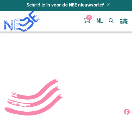
Doorgaan naar inhoud
Schrijf je in voor de NBE nieuwsbrief
0
NL
54239216807_6b6ab4c2a
Deel