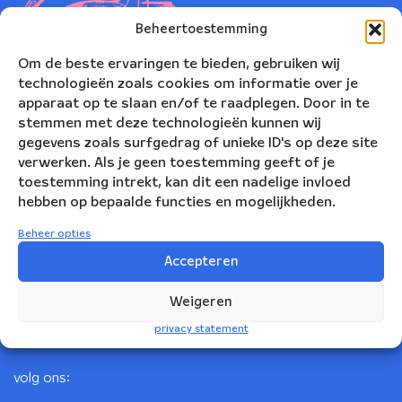
Beheertoestemming
Om de beste ervaringen te bieden, gebruiken wij
technologieën zoals cookies om informatie over je
apparaat op te slaan en/of te raadplegen. Door in te
stemmen met deze technologieën kunnen wij
gegevens zoals surfgedrag of unieke ID's op deze site
verwerken. Als je geen toestemming geeft of je
toestemming intrekt, kan dit een nadelige invloed
Nederlands Blazers Ensemble
hebben op bepaalde functies en mogelijkheden.
Korte Leidsedwarsstraat 12
Beheer opties
1017 RC Amsterdam
Accepteren
+31(0)20 623 78 06
Weigeren
info@nbe.nl
privacy statement
volg ons: