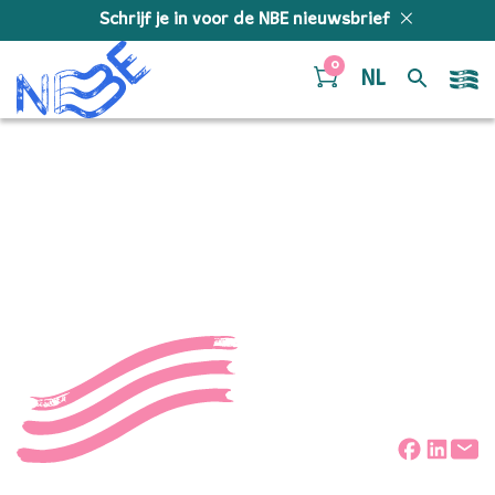
Doorgaan naar inhoud
Schrijf je in voor de NBE nieuwsbrief
0
NL
Epi met NBE © Foppe
Schut voor website
Deel