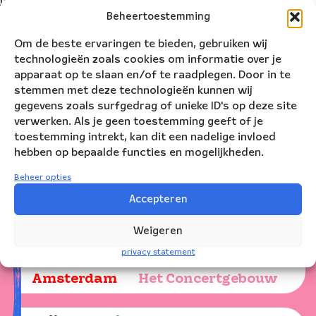
jaar
goed
Beheertoestemming
te
Om de beste ervaringen te bieden, gebruiken wij
beginnen.
technologieën zoals cookies om informatie over je
apparaat op te slaan en/of te raadplegen. Door in te
stemmen met deze technologieën kunnen wij
gegevens zoals surfgedrag of unieke ID's op deze site
verwerken. Als je geen toestemming geeft of je
Speeldata
toestemming intrekt, kan dit een nadelige invloed
hebben op bepaalde functies en mogelijkheden.
Beheer opties
donderdag
31
dec
2026
15.00
Accepteren
Amsterdam
Het Concertgebouw
Weigeren
vrijdag
1
jan
2027
13.30
privacy statement
Amsterdam
Het Concertgebouw