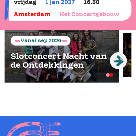
vrijdag
1
jan
2027
16.30
Amsterdam
Het Concertgebouw
vanaf
sep
2026
Slotconcert Nacht van
de Ontdekkingen