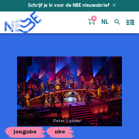
Doorgaan naar inhoud
Schrijf je in voor de NBE nieuwsbrief
0
NL
Peter Lodder
jongnbe
nbe