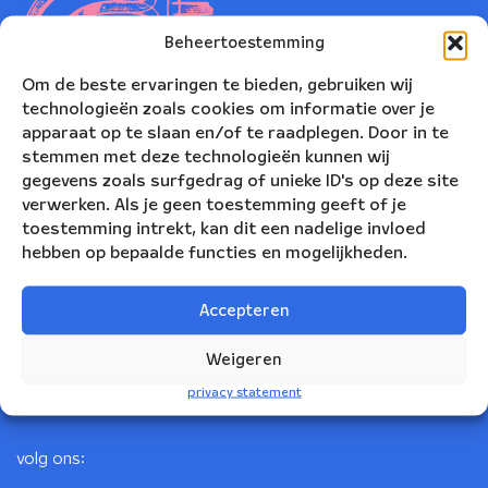
Beheertoestemming
Om de beste ervaringen te bieden, gebruiken wij
technologieën zoals cookies om informatie over je
apparaat op te slaan en/of te raadplegen. Door in te
stemmen met deze technologieën kunnen wij
gegevens zoals surfgedrag of unieke ID's op deze site
verwerken. Als je geen toestemming geeft of je
toestemming intrekt, kan dit een nadelige invloed
Nederlands Blazers Ensemble
hebben op bepaalde functies en mogelijkheden.
Korte Leidsedwarsstraat 12
Accepteren
1017 RC Amsterdam
+31(0)20 623 78 06
Weigeren
info@nbe.nl
privacy statement
volg ons: