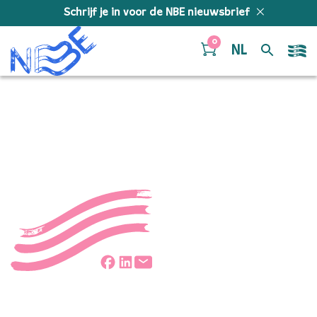
Doorgaan naar inhoud
Schrijf je in voor de NBE nieuwsbrief
0
NL
plf_7966
Deel