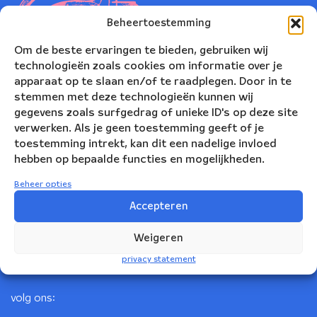
Beheertoestemming
Om de beste ervaringen te bieden, gebruiken wij
technologieën zoals cookies om informatie over je
apparaat op te slaan en/of te raadplegen. Door in te
stemmen met deze technologieën kunnen wij
gegevens zoals surfgedrag of unieke ID's op deze site
verwerken. Als je geen toestemming geeft of je
toestemming intrekt, kan dit een nadelige invloed
Nederlands Blazers Ensemble
hebben op bepaalde functies en mogelijkheden.
Korte Leidsedwarsstraat 12
Beheer opties
1017 RC Amsterdam
Accepteren
+31(0)20 623 78 06
Weigeren
info@nbe.nl
privacy statement
volg ons: