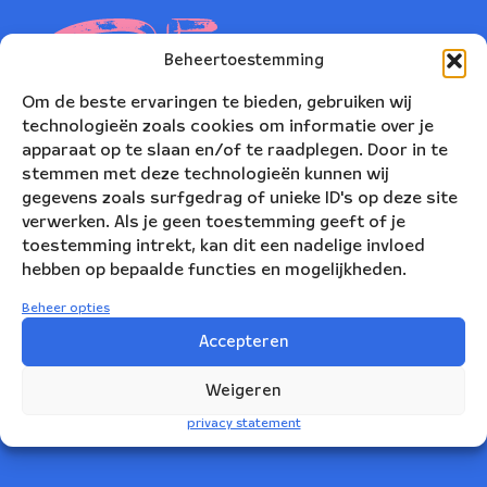
Beheertoestemming
Om de beste ervaringen te bieden, gebruiken wij
technologieën zoals cookies om informatie over je
apparaat op te slaan en/of te raadplegen. Door in te
stemmen met deze technologieën kunnen wij
gegevens zoals surfgedrag of unieke ID's op deze site
verwerken. Als je geen toestemming geeft of je
toestemming intrekt, kan dit een nadelige invloed
hebben op bepaalde functies en mogelijkheden.
Nederlands Blazers Ensemble
Beheer opties
Korte Leidsedwarsstraat 12
Accepteren
1017 RC Amsterdam
Weigeren
+31(0)20 623 78 06
privacy statement
info@nbe.nl