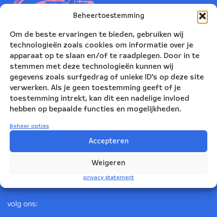
Beheertoestemming
Om de beste ervaringen te bieden, gebruiken wij
technologieën zoals cookies om informatie over je
apparaat op te slaan en/of te raadplegen. Door in te
stemmen met deze technologieën kunnen wij
gegevens zoals surfgedrag of unieke ID's op deze site
verwerken. Als je geen toestemming geeft of je
toestemming intrekt, kan dit een nadelige invloed
Nederlands Blazers Ensemble
hebben op bepaalde functies en mogelijkheden.
Korte Leidsedwarsstraat 12
Beheer opties
1017 RC Amsterdam
Accepteren
+31(0)20 623 78 06
Weigeren
info@nbe.nl
privacy statement
volg ons: