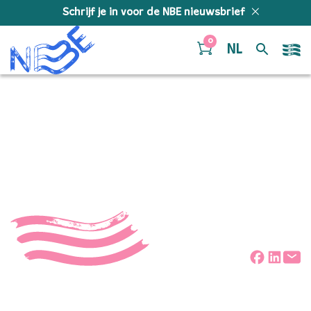
Doorgaan naar inhoud
Schrijf je in voor de NBE nieuwsbrief
0
NL
Nikos en Adonis
Xylouris
Deel