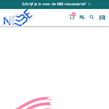
Doorgaan naar inhoud
Schrijf je in voor de NBE nieuwsbrief
0
NL
rameauplus-
rechtenvrij-interview-
bart-schneemann
rameauplus-rechtenvrij-interview-bart-schneemann