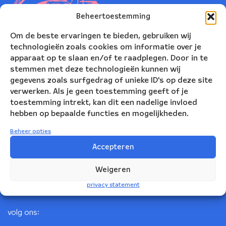
Beheertoestemming
Om de beste ervaringen te bieden, gebruiken wij
technologieën zoals cookies om informatie over je
apparaat op te slaan en/of te raadplegen. Door in te
stemmen met deze technologieën kunnen wij
gegevens zoals surfgedrag of unieke ID's op deze site
verwerken. Als je geen toestemming geeft of je
toestemming intrekt, kan dit een nadelige invloed
Nederlands Blazers Ensemble
hebben op bepaalde functies en mogelijkheden.
Korte Leidsedwarsstraat 12
Beheer opties
1017 RC Amsterdam
Accepteren
+31(0)20 623 78 06
Weigeren
info@nbe.nl
privacy statement
volg ons: