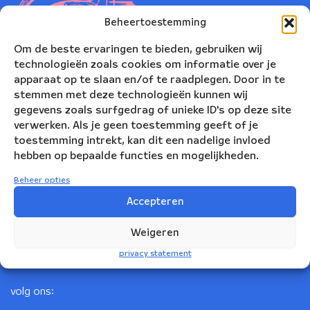
Beheertoestemming
Om de beste ervaringen te bieden, gebruiken wij
technologieën zoals cookies om informatie over je
apparaat op te slaan en/of te raadplegen. Door in te
stemmen met deze technologieën kunnen wij
gegevens zoals surfgedrag of unieke ID's op deze site
verwerken. Als je geen toestemming geeft of je
toestemming intrekt, kan dit een nadelige invloed
Nederlands Blazers Ensemble
hebben op bepaalde functies en mogelijkheden.
Korte Leidsedwarsstraat 12
Beheer opties
1017 RC Amsterdam
Accepteren
+31(0)20 623 78 06
Weigeren
info@nbe.nl
privacy statement
volg ons: