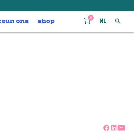
0
teun ons
shop
NL
e Volkskrant –
 in 90 minuten
Deel