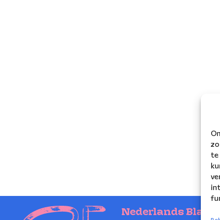
Om
zo
te
ku
ve
in
fu
Nederlands Blaze
Beh