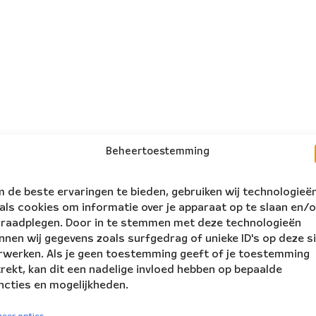
Beheertoestemming
 de beste ervaringen te bieden, gebruiken wij technologieë
als cookies om informatie over je apparaat op te slaan en/o
 raadplegen. Door in te stemmen met deze technologieën
nnen wij gegevens zoals surfgedrag of unieke ID's op deze s
rwerken. Als je geen toestemming geeft of je toestemming
trekt, kan dit een nadelige invloed hebben op bepaalde
ncties en mogelijkheden.
volg ons:
rs Ensemble
eer opties