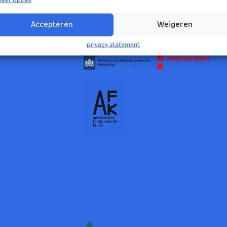
2
Accepteren
Weigeren
NBE wordt ondersteund door:
privacy statement