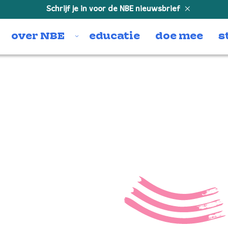
Schrijf je in voor de NBE nieuwsbrief
over NBE
educatie
doe mee
s
Recensi
De Ring