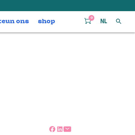
0
teun ons
shop
NL
l Schnabel, foto; Ineke Oostveen
Deel