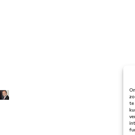
Om
zo
te
ku
ve
in
fu