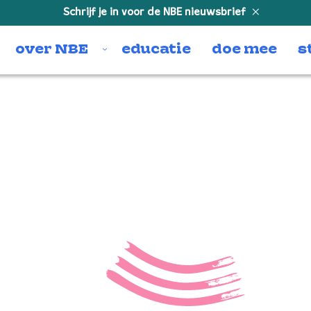
Schrijf je in voor de NBE nieuwsbrief
over NBE
educatie
doe mee
s
uva
Nederland, Den Haag ,23-5-2011 SCP , Pau