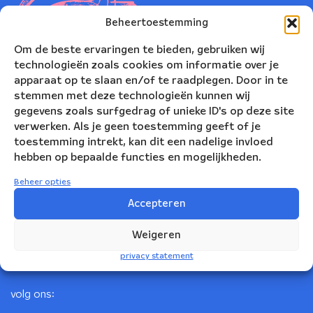
Beheertoestemming
Om de beste ervaringen te bieden, gebruiken wij
technologieën zoals cookies om informatie over je
apparaat op te slaan en/of te raadplegen. Door in te
stemmen met deze technologieën kunnen wij
gegevens zoals surfgedrag of unieke ID's op deze site
verwerken. Als je geen toestemming geeft of je
toestemming intrekt, kan dit een nadelige invloed
Nederlands Blazers Ensemble
hebben op bepaalde functies en mogelijkheden.
Korte Leidsedwarsstraat 12
Beheer opties
1017 RC Amsterdam
Accepteren
+31(0)20 623 78 06
Weigeren
info@nbe.nl
privacy statement
volg ons: