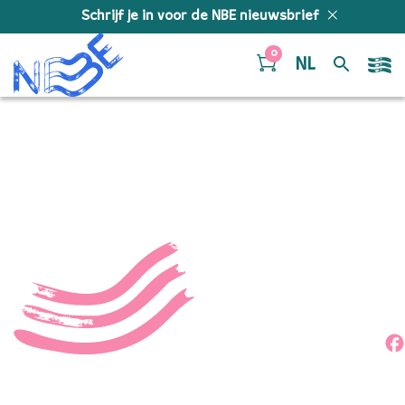
Doorgaan naar inhoud
Schrijf je in voor de NBE nieuwsbrief
0
NL
53488316683_05d42daf6
Deel