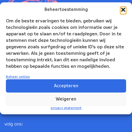
Beheertoestemming
Om de beste ervaringen te bieden, gebruiken wij
technologieën zoals cookies om informatie over je
apparaat op te slaan en/of te raadplegen. Door in te
stemmen met deze technologieën kunnen wij
gegevens zoals surfgedrag of unieke ID's op deze site
verwerken. Als je geen toestemming geeft of je
toestemming intrekt, kan dit een nadelige invloed
Nederlands Blazers Ensemble
hebben op bepaalde functies en mogelijkheden.
Korte Leidsedwarsstraat 12
Beheer opties
1017 RC Amsterdam
Accepteren
+31(0)20 623 78 06
Weigeren
info@nbe.nl
privacy statement
volg ons: