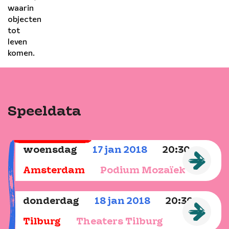
waarin
objecten
tot
leven
komen.
Peter Lodder
ter Lodder
Speeldata
Uitverkocht
woensdag
17
jan
2018
20:30
Amsterdam
Podium Mozaïek
donderdag
18
jan
2018
20:30
Tilburg
Theaters Tilburg