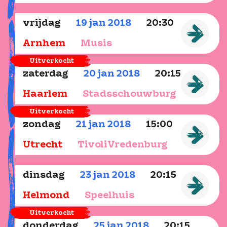
vrijdag
19
jan
2018
20:30
Arnhem
Musis
Uitverkocht
zaterdag
20
jan
2018
20:15
Haarlem
Stadsschouwburg
Uitverkocht
zondag
21
jan
2018
15:00
Utrecht
TivoliVredenburg
dinsdag
23
jan
2018
20:15
Helmond
Speelhuis
Uitverkocht
donderdag
25
jan
2018
20:15