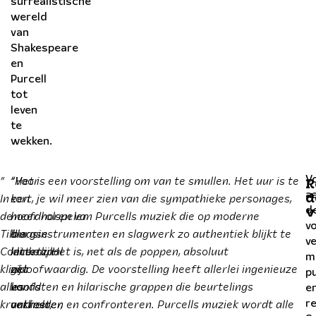
surrealistische
wereld
van
Shakespeare
en
Purcell
tot
leven
te
wekken.
”
“Voor
“Het is een voorstelling om van te smullen. Het uur is te
V
R
In
een
kort, je wil meer zien van die sympathieke personages,
a
d
d
v
de
hoofdrolspeler
meer horen van Purcells muziek die op moderne
v
Tilburgse
die
blaasinstrumenten en slagwerk zo authentiek blijkt te
v
Concertzaal
letterlijk
klinken. Het is, net als de poppen, absoluut
m
klinkt
zijn
geloofwaardig. De voorstelling heeft allerlei ingenieuze
pu
alles
hoofd
vondsten en hilarische grappen die beurtelings
e
kraakhelder,
verliest,
ontroeren en confronteren. Purcells muziek wordt alle
r