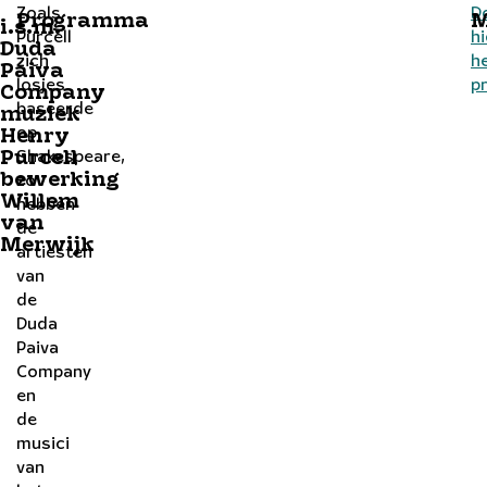
Zoals
D
Programma
M
i.s.m.
Purcell
hi
Duda
zich
h
Paiva
losjes
p
Company
baseerde
muziek
op
Henry
Shakespeare,
Purcell
bewerking
zo
Willem
hebben
van
de
Merwijk
artiesten
van
de
Duda
Paiva
Company
en
de
musici
van