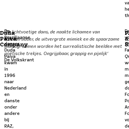
v
h
th
‘De lichtvoetige dans, de naakte lichamen van
De
D
Duda
P
Braziliaanse
schuimrubber, de uitvergrote mimiek en de spaarzame
vo
Paiva
&
danser
T
Company
S
dialoog: samen worden het surrealistische beelden met
Duda
Fa
poëtische trekjes. Ongrijpbaar, grappig en pijnlijk’
Paiva
Q
De Volkskrant
kwam
w
in
m
1996
m
naar
g
Nederland
d
en
F
danste
P
onder
A
andere
F
bij
v
RAZ,
d