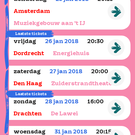
Amsterdam
Muziekgebouw aan 't IJ
Laatste tickets
vrijdag
26
jan
2018
20:30
Dordrecht
Energiehuis
zaterdag
27
jan
2018
20:00
Den Haag
Zuiderstrandtheater
Laatste tickets
zondag
28
jan
2018
16:00
Drachten
De Lawei
woensdag
31
jan
2018
20:15