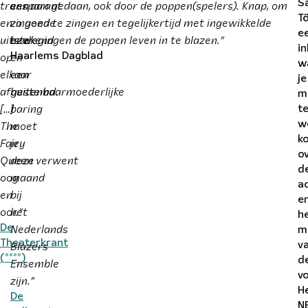
transparant
een
eer aan gedaan, ook door de poppen(spelers). Knap, om
S
T
en
zingende
zo goed te zingen en tegelijkertijd met ingewikkelde
e
uitstekend
ezel
bewegingen de poppen leven in te blazen.”
in
op
en
Haarlems Dagblad
w
elkaar
een
je
afgestemd.
buitenbaarmoederlijke
m
[…]
baring
t
The
moet
w
k
Fairy
je
o
Queen verwent
deze
d
oog
maand
a
en
bij
e
oor.”
het
h
Nederlands
De
m
Theaterkrant
Blazers
v
(****)
Ensemble
d
vo
zijn.”
H
De
N