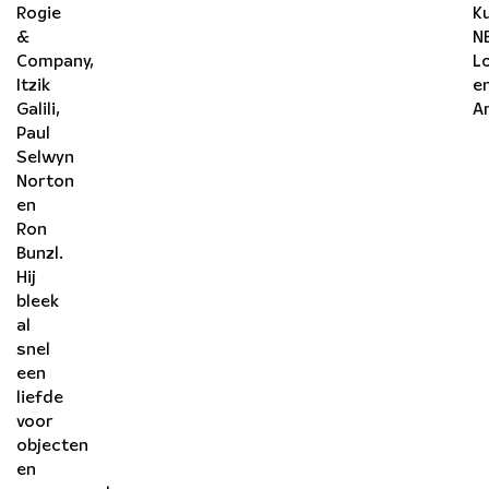
Rogie
K
&
N
Company,
L
Itzik
e
Galili,
A
Paul
Selwyn
Norton
en
Ron
Bunzl.
Hij
bleek
al
snel
een
liefde
voor
objecten
en