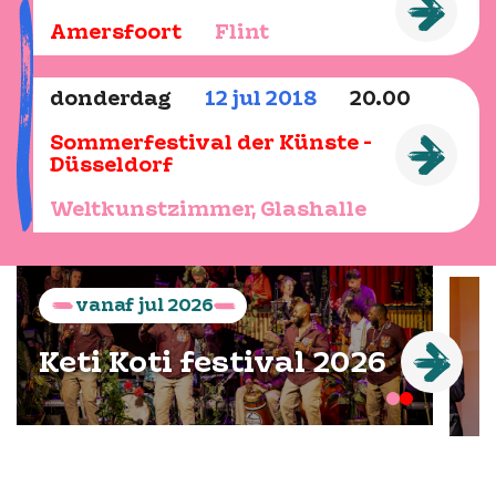
Amersfoort
Flint
donderdag
12
jul
2018
20.00
Sommerfestival der Künste -
Düsseldorf
Weltkunstzimmer, Glashalle
vanaf
jul
2026
Keti Koti festival 2026