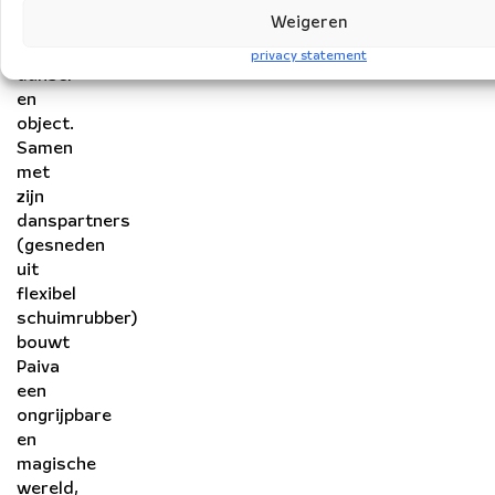
duet
Weigeren
ontstaat
tussen
privacy statement
danser
en
object.
Samen
met
zijn
danspartners
(gesneden
uit
flexibel
schuimrubber)
bouwt
Paiva
een
ongrijpbare
en
magische
wereld,