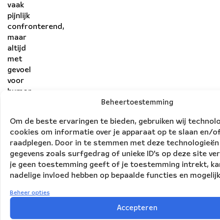
vaak
pijnlijk
confronterend,
maar
altijd
met
gevoel
voor
humor.
Paiva
Beheertoestemming
ontwikkelde
Om de beste ervaringen te bieden, gebruiken wij technol
een
cookies om informatie over je apparaat op te slaan en/of
eigen
raadplegen. Door in te stemmen met deze technologieën
techniek,
gegevens zoals surfgedrag of unieke ID's op deze site ve
genaamd
je geen toestemming geeft of je toestemming intrekt, ka
Object
nadelige invloed hebben op bepaalde functies en mogelij
Score,
waarmee
Beheer opties
een
Accepteren
vloeiend