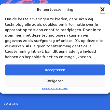
Beheertoestemming
Om de beste ervaringen te bieden, gebruiken wij
technologieën zoals cookies om informatie over je
apparaat op te slaan en/of te raadplegen. Door in te
stemmen met deze technologieën kunnen wij
gegevens zoals surfgedrag of unieke ID's op deze site
verwerken. Als je geen toestemming geeft of je
toestemming intrekt, kan dit een nadelige invloed
Nederlands Blazers Ensemble
hebben op bepaalde functies en mogelijkheden.
Korte Leidsedwarsstraat 12
Accepteren
1017 RC Amsterdam
+31(0)20 623 78 06
Weigeren
info@nbe.nl
privacy statement
volg ons: