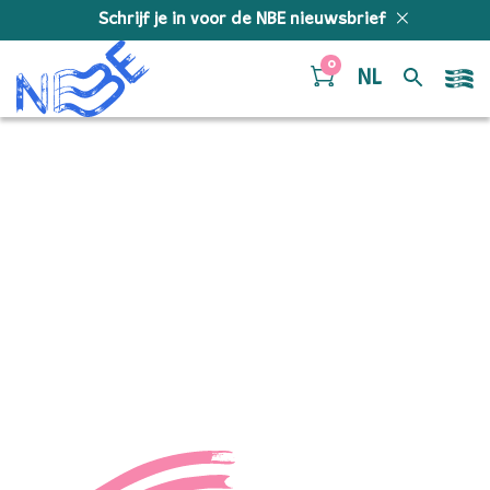
Doorgaan naar inhoud
Schrijf je in voor de NBE nieuwsbrief
0
NL
Turning East Caravan
ÔÇô Julian Schneemann
_ Friends – 467A0697 –
Milagro Elstak – 2017-11-
21 20.53.18 kl