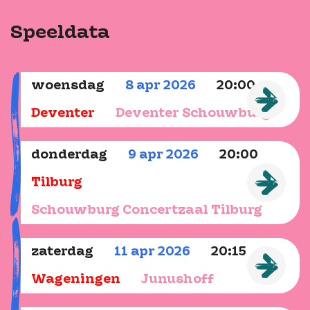
Speeldata
woensdag
8
apr
2026
20:00
Deventer
Deventer Schouwburg
donderdag
9
apr
2026
20:00
Tilburg
Schouwburg Concertzaal Tilburg
zaterdag
11
apr
2026
20:15
Wageningen
Junushoff