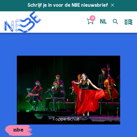
Doorgaan naar inhoud
Schrijf je in voor de NBE nieuwsbrief
0
NL
Foppe Schut
nbe