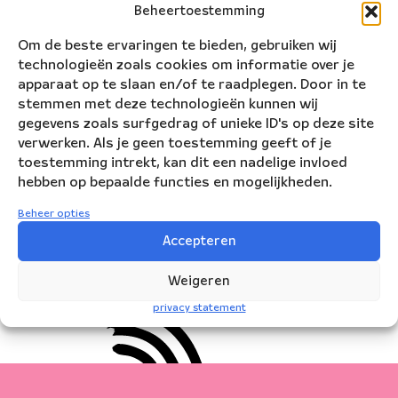
Lees
hieronder de zangteksten
Beheertoestemming
van Florian Magnus Maier en
Tino van der Sman.
Om de beste ervaringen te bieden, gebruiken wij
technologieën zoals cookies om informatie over je
Bekijk hieronder het
apparaat op te slaan en/of te raadplegen. Door in te
programmaboekje.
stemmen met deze technologieën kunnen wij
gegevens zoals surfgedrag of unieke ID's op deze site
verwerken. Als je geen toestemming geeft of je
toestemming intrekt, kan dit een nadelige invloed
liedteksten
hebben op bepaalde functies en mogelijkheden.
Beheer opties
Accepteren
programmaboekje
Weigeren
privacy statement
ppe Schut