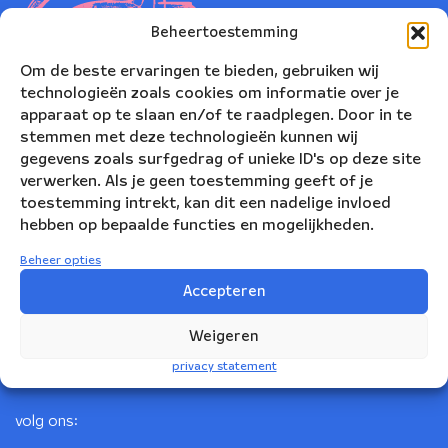
Beheertoestemming
Om de beste ervaringen te bieden, gebruiken wij
technologieën zoals cookies om informatie over je
apparaat op te slaan en/of te raadplegen. Door in te
stemmen met deze technologieën kunnen wij
gegevens zoals surfgedrag of unieke ID's op deze site
verwerken. Als je geen toestemming geeft of je
toestemming intrekt, kan dit een nadelige invloed
Nederlands Blazers Ensemble
hebben op bepaalde functies en mogelijkheden.
Korte Leidsedwarsstraat 12
Beheer opties
1017 RC Amsterdam
Accepteren
+31(0)20 623 78 06
Weigeren
info@nbe.nl
privacy statement
volg ons: