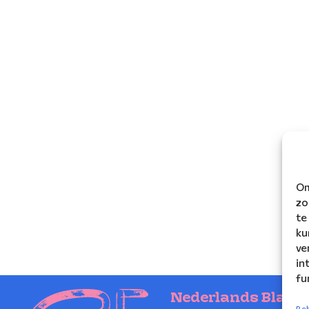
Om
zo
te
ku
ve
in
fu
Nederlands Blaze
Beh