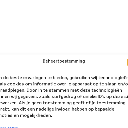
Beheertoestemming
 de beste ervaringen te bieden, gebruiken wij technologieë
als cookies om informatie over je apparaat op te slaan en/o
 raadplegen. Door in te stemmen met deze technologieën
nnen wij gegevens zoals surfgedrag of unieke ID's op deze s
rwerken. Als je geen toestemming geeft of je toestemming
trekt, kan dit een nadelige invloed hebben op bepaalde
ncties en mogelijkheden.
volg ons:
rs Ensemble
eer opties