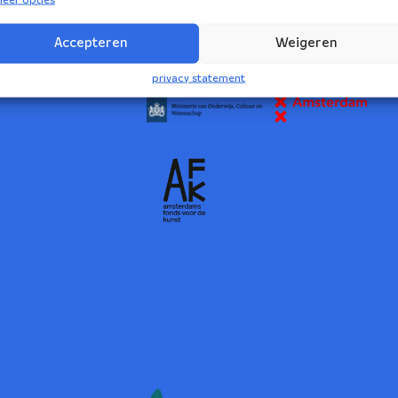
2
Accepteren
Weigeren
NBE wordt ondersteund door:
privacy statement