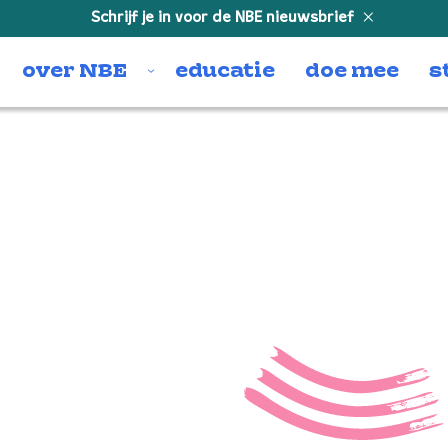
Schrijf je in voor de NBE nieuwsbrief
over NBE
educatie
doe mee
s
charlot
most