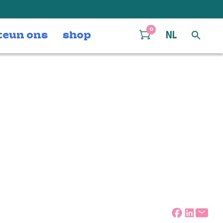
0
teun ons
shop
NL
te-van-der-
Deel