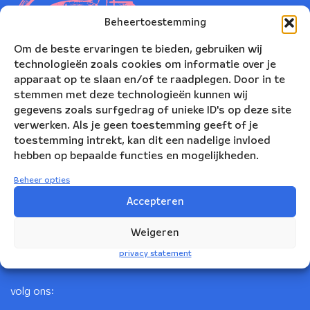
Beheertoestemming
Om de beste ervaringen te bieden, gebruiken wij
technologieën zoals cookies om informatie over je
apparaat op te slaan en/of te raadplegen. Door in te
stemmen met deze technologieën kunnen wij
gegevens zoals surfgedrag of unieke ID's op deze site
verwerken. Als je geen toestemming geeft of je
toestemming intrekt, kan dit een nadelige invloed
Nederlands Blazers Ensemble
hebben op bepaalde functies en mogelijkheden.
Korte Leidsedwarsstraat 12
Beheer opties
1017 RC Amsterdam
Accepteren
+31(0)20 623 78 06
Weigeren
info@nbe.nl
privacy statement
volg ons: