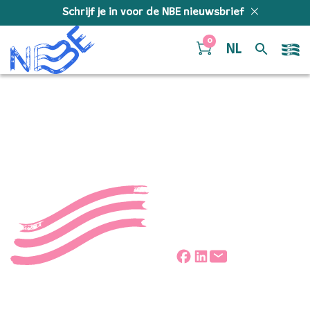
Doorgaan naar inhoud
Schrijf je in voor de NBE nieuwsbrief
0
NL
mees-de-rozario-2
Deel