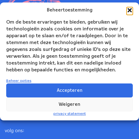
Beheertoestemming
Om de beste ervaringen te bieden, gebruiken wij
technologieën zoals cookies om informatie over je
apparaat op te slaan en/of te raadplegen. Door in te
stemmen met deze technologieën kunnen wij
gegevens zoals surfgedrag of unieke ID's op deze site
verwerken. Als je geen toestemming geeft of je
toestemming intrekt, kan dit een nadelige invloed
Nederlands Blazers Ensemble
hebben op bepaalde functies en mogelijkheden.
Korte Leidsedwarsstraat 12
Beheer opties
1017 RC Amsterdam
Accepteren
+31(0)20 623 78 06
Weigeren
info@nbe.nl
privacy statement
volg ons: