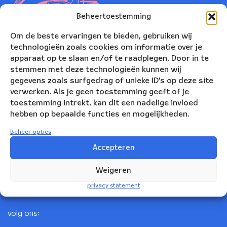
Beheertoestemming
Om de beste ervaringen te bieden, gebruiken wij
technologieën zoals cookies om informatie over je
apparaat op te slaan en/of te raadplegen. Door in te
stemmen met deze technologieën kunnen wij
gegevens zoals surfgedrag of unieke ID's op deze site
verwerken. Als je geen toestemming geeft of je
toestemming intrekt, kan dit een nadelige invloed
Nederlands Blazers Ensemble
hebben op bepaalde functies en mogelijkheden.
Korte Leidsedwarsstraat 12
Beheer opties
1017 RC Amsterdam
Accepteren
+31(0)20 623 78 06
Weigeren
info@nbe.nl
privacy statement
volg ons: