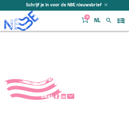
Doorgaan naar inhoud
Schrijf je in voor de NBE nieuwsbrief
0
NL
teun-buwalda
Deel