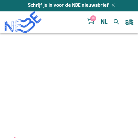
Doorgaan naar inhoud
Schrijf je in voor de NBE nieuwsbrief
0
NL
Kopie van
20140530_ENSEMBLE_8
KLEIN
THE HAGUE - Rabobank Hockey World Cup 2014 - 30-05-2014
Rabobank Hockey World Cup in het World Forum Theater - 
Blazers Ensemble Copyright: Willem Vernes