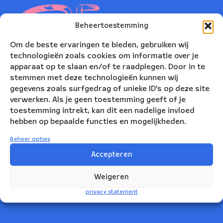
Beheertoestemming
Om de beste ervaringen te bieden, gebruiken wij
technologieën zoals cookies om informatie over je
apparaat op te slaan en/of te raadplegen. Door in te
stemmen met deze technologieën kunnen wij
gegevens zoals surfgedrag of unieke ID's op deze site
verwerken. Als je geen toestemming geeft of je
toestemming intrekt, kan dit een nadelige invloed
hebben op bepaalde functies en mogelijkheden.
Nederlands Blazers Ensemble
Beheer opties
Korte Leidsedwarsstraat 12
Accepteren
1017 RC Amsterdam
Weigeren
+31(0)20 623 78 06
privacy statement
info@nbe.nl