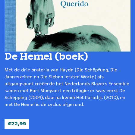
De Hemel (boek)
Met de drie oratoria van Haydn (Die Schöpfung, Die
Jahreszeiten en Die Sieben letzten Worte) als
uitgangspunt creëerde het Nederlands Blazers Ensemble
samen met Bart Moeyaert een trilogie: er was eerst De
Schepping (2004), daarna kwam Het Paradijs (2010), en
met De Hemel is de cyclus afgerond.
€
22,99