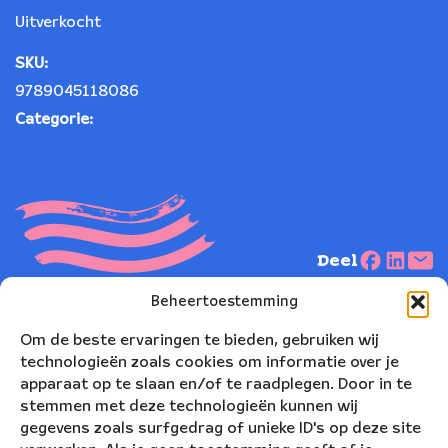
Uitverkocht
SKU:
9789045118086
Categorie:
CD
Deel
Beheertoestemming
Om de beste ervaringen te bieden, gebruiken wij
Beschrijving
technologieën zoals cookies om informatie over je
apparaat op te slaan en/of te raadplegen. Door in te
stemmen met deze technologieën kunnen wij
Recensies
gegevens zoals surfgedrag of unieke ID's op deze site