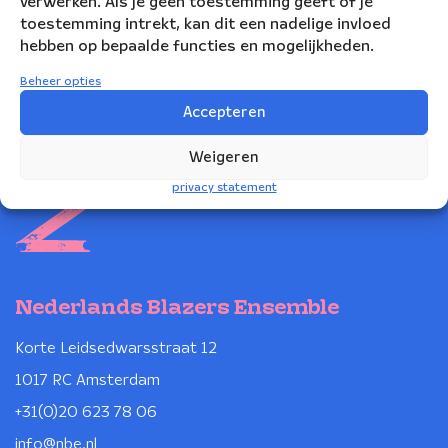
verwerken. Als je geen toestemming geeft of je
toestemming intrekt, kan dit een nadelige invloed
hebben op bepaalde functies en mogelijkheden.
Beheer opties
Accepteren
Weigeren
privacy statement
Nederlands Blazers Ensemble
Korte Leidsedwarsstraat 12
1017 RC Amsterdam
+31(0)20 623 78 06
info@nbe.nl