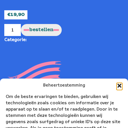
€
19,90
Gesang
der
bestellen
Frühe
-
Robert
Categorie:
Bladmuziek
Schumann
aantal
Beheertoestemming
Deel
Om de beste ervaringen te bieden, gebruiken wij
technologieën zoals cookies om informatie over je
apparaat op te slaan en/of te raadplegen. Door in te
stemmen met deze technologieën kunnen wij
Beschrijving
gegevens zoals surfgedrag of unieke ID's op deze site