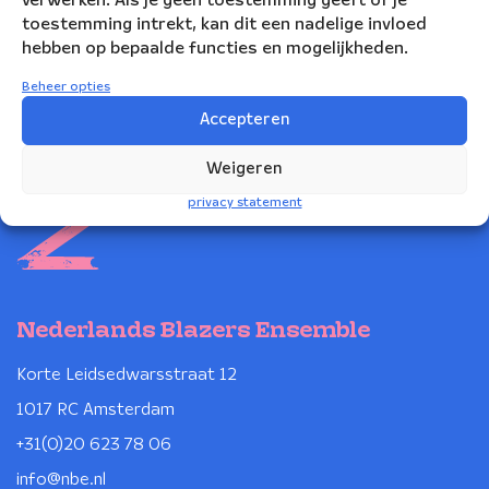
verwerken. Als je geen toestemming geeft of je
toestemming intrekt, kan dit een nadelige invloed
hebben op bepaalde functies en mogelijkheden.
Beheer opties
Accepteren
Weigeren
privacy statement
Nederlands Blazers Ensemble
Korte Leidsedwarsstraat 12
1017 RC Amsterdam
+31(0)20 623 78 06
info@nbe.nl