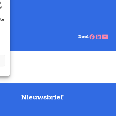
n
f
ite
Deel
Nieuwsbrief