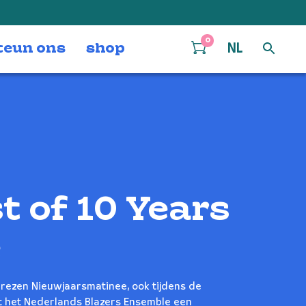
0
teun ons
shop
NL
t of 10 Years
e
lprezen Nieuwjaarsmatinee, ook tijdens de
t het Nederlands Blazers Ensemble een