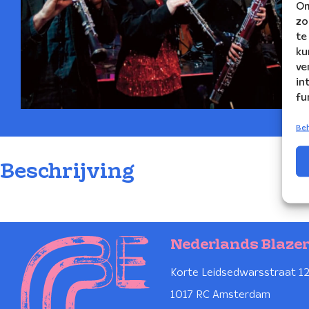
Om
zo
te
ku
ve
in
fu
Beh
Beschrijving
Nederlands Blaze
Korte Leidsedwarsstraat 1
1017 RC Amsterdam