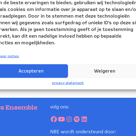
 de beste ervaringen te bieden, gebruiken wij technologieë
als cookies om informatie over je apparaat op te slaan en/o
 raadplegen. Door in te stemmen met deze technologieën
nnen wij gegevens zoals surfgedrag of unieke ID's op deze s
rwerken. Als je geen toestemming geeft of je toestemming
trekt, kan dit een nadelige invloed hebben op bepaalde
ncties en mogelijkheden.
eer opties
Accepteren
Weigeren
privacy statement
volg ons:
rs Ensemble
2
NBE wordt ondersteund door: