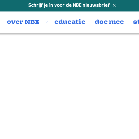
Schrijf je in voor de NBE nieuwsbrief
over NBE
educatie
doe mee
s
oto