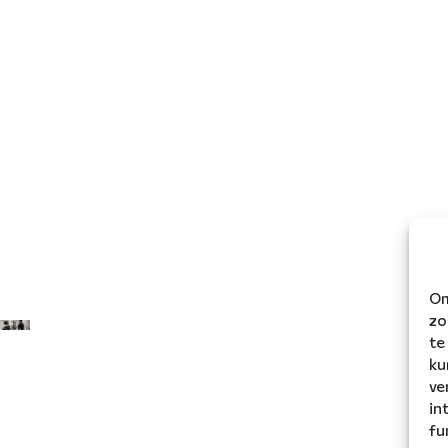
Om
zo
te
ku
ve
in
fu