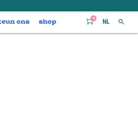
0
teun ons
shop
NL