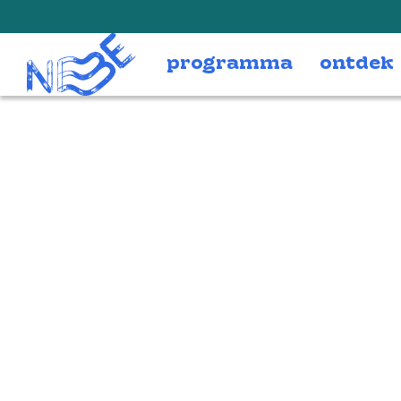
Doorgaan naar inhoud
programma
ontdek
Knuffel Steun F