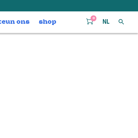
0
teun ons
shop
NL