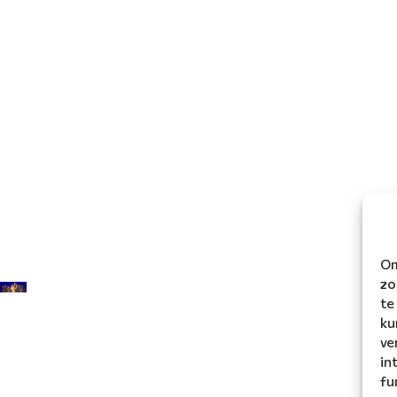
Om
zo
te
ku
ve
in
fu