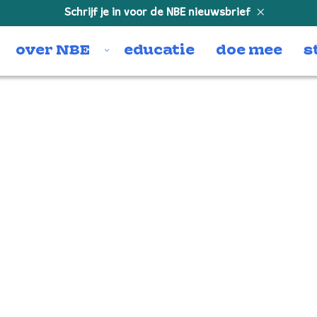
Schrijf je in voor de NBE nieuwsbrief
over NBE
educatie
doe mee
s
ina v4