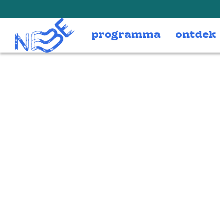
Doorgaan naar inhoud
programma
ontdek
duda steun pag