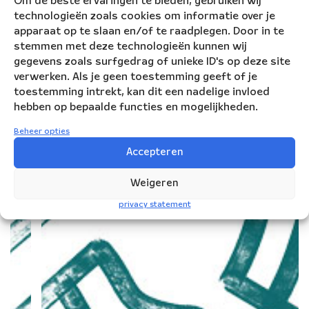
Om de beste ervaringen te bieden, gebruiken wij
t
technologieën zoals cookies om informatie over je
e
apparaat op te slaan en/of te raadplegen. Door in te
v
stemmen met deze technologieën kunnen wij
a
gegevens zoals surfgedrag of unieke ID's op deze site
n
verwerken. Als je geen toestemming geeft of je
al
toestemming intrekt, kan dit een nadelige invloed
le
hebben op bepaalde functies en mogelijkheden.
a
c
Beheer opties
ti
Accepteren
vi
t
Weigeren
ei
t
privacy statement
e
n
e
n
v
o
o