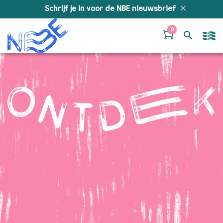
Doorgaan naar inhoud
Schrijf je in voor de NBE nieuwsbrief
0
Ontdek