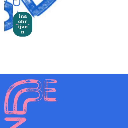
ins
chr
ijve
n