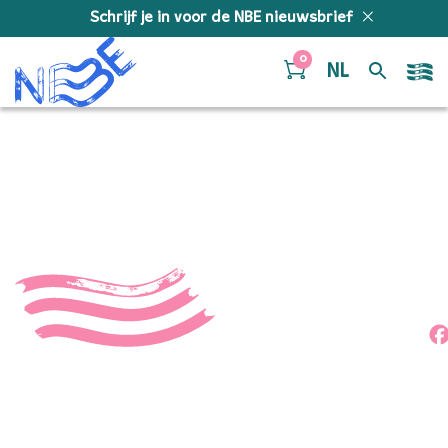
Doorgaan naar inhoud
Schrijf je in voor de NBE nieuwsbrief
0
NL
55260966299_ac8890836
Deel