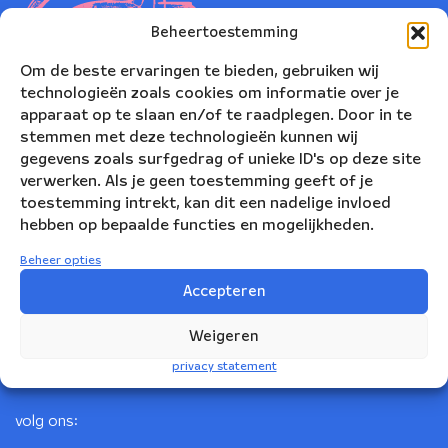
Beheertoestemming
Om de beste ervaringen te bieden, gebruiken wij
technologieën zoals cookies om informatie over je
apparaat op te slaan en/of te raadplegen. Door in te
stemmen met deze technologieën kunnen wij
gegevens zoals surfgedrag of unieke ID's op deze site
verwerken. Als je geen toestemming geeft of je
toestemming intrekt, kan dit een nadelige invloed
Nederlands Blazers Ensemble
hebben op bepaalde functies en mogelijkheden.
Korte Leidsedwarsstraat 12
Beheer opties
1017 RC Amsterdam
Accepteren
+31(0)20 623 78 06
Weigeren
info@nbe.nl
privacy statement
volg ons: