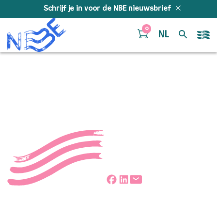
Doorgaan naar inhoud
Schrijf je in voor de NBE nieuwsbrief
0
NL
Werner Herbers
Deel