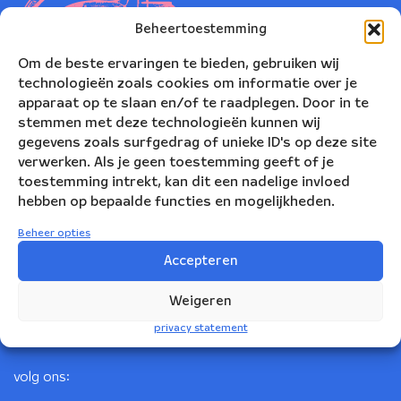
Beheertoestemming
Om de beste ervaringen te bieden, gebruiken wij
technologieën zoals cookies om informatie over je
apparaat op te slaan en/of te raadplegen. Door in te
stemmen met deze technologieën kunnen wij
gegevens zoals surfgedrag of unieke ID's op deze site
verwerken. Als je geen toestemming geeft of je
toestemming intrekt, kan dit een nadelige invloed
Nederlands Blazers Ensemble
hebben op bepaalde functies en mogelijkheden.
Korte Leidsedwarsstraat 12
Beheer opties
1017 RC Amsterdam
Accepteren
+31(0)20 623 78 06
Weigeren
info@nbe.nl
privacy statement
volg ons: