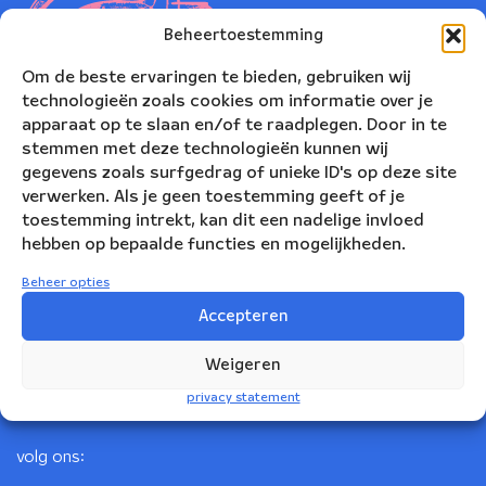
Beheertoestemming
Om de beste ervaringen te bieden, gebruiken wij
technologieën zoals cookies om informatie over je
apparaat op te slaan en/of te raadplegen. Door in te
stemmen met deze technologieën kunnen wij
gegevens zoals surfgedrag of unieke ID's op deze site
verwerken. Als je geen toestemming geeft of je
toestemming intrekt, kan dit een nadelige invloed
Nederlands Blazers Ensemble
hebben op bepaalde functies en mogelijkheden.
Korte Leidsedwarsstraat 12
Beheer opties
1017 RC Amsterdam
Accepteren
+31(0)20 623 78 06
Weigeren
info@nbe.nl
privacy statement
volg ons: