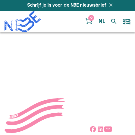
Doorgaan naar inhoud
Schrijf je in voor de NBE nieuwsbrief
0
NL
Low End HiFi – Score
Low End HiFi - Score
Deel